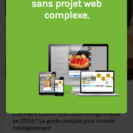
sans projet web
complexe.
,
,
Caisse enregistreuse
Logiciel d’encaissement
Solutions
d’encaissement
décembre 4, 2025
Comment choisir une caisse enregistreuse
en 2026 ? Le guide complet pour investir
Prendre rendez-vous !
intelligemment