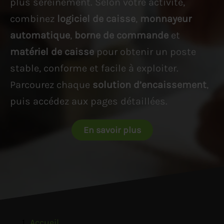
plus sereinement. Selon votre activité,
combinez
logiciel de caisse
,
monnayeur
automatique
,
borne de commande
et
matériel de caisse
pour obtenir un poste
stable, conforme et facile à exploiter.
Parcourez chaque
solution d’encaissement
,
puis accédez aux pages détaillées.
En savoir plus
Accueil