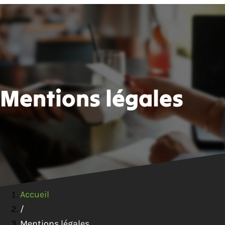
Aller
au
contenu
Mentions légales
Accueil
/
Mentions légales