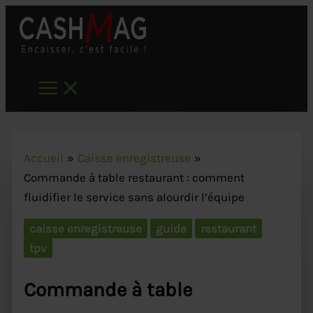
Aller
au
contenu
Accueil
Caisse enregistreuse
Commande à table restaurant : comment
fluidifier le service sans alourdir l’équipe
caisse enregistreuse
guide
restaurant
tpv
Commande à table