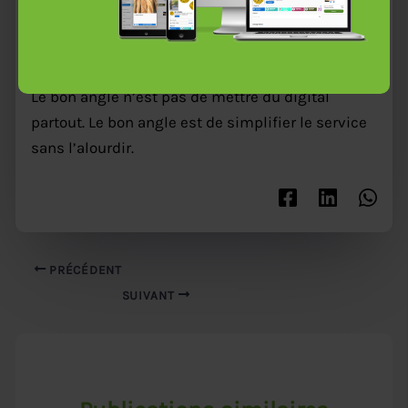
gagner du temps, à réduire les allers-retours et à
rendre le parcours client plus fluide.
Le bon angle n’est pas de mettre du digital
Prendre rendez-vous !
partout. Le bon angle est de simplifier le service
sans l’alourdir.
PRÉCÉDENT
SUIVANT