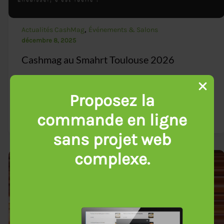
,
Actualités CashMag
Événements & Salons
décembre 8, 2025
Cashmag au Smahrt Toulouse 2026
Pour la 9ᵉ édition de Smahrt Toulouse, le salon des
métiers de bouche, de l’hôtellerie et de la
Proposez la
restauration revient
commande en ligne
sans projet web
complexe.