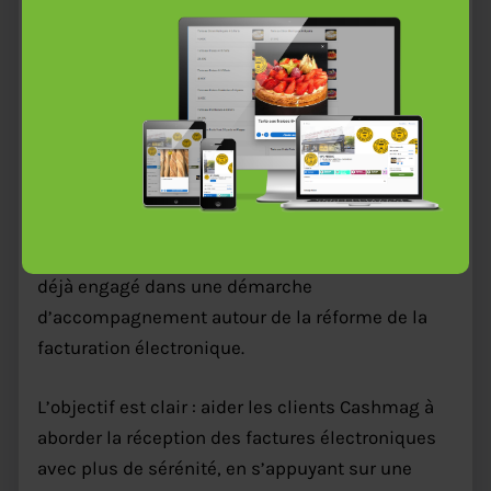
clients Cashmag
Cashmag accompagne les commerçants dans
leur activité quotidienne : encaissement, caisse
enregistreuse, suivi des ventes, outils métier et
accompagnement terrain.
Avec Pennylane, plateforme agréée, Cashmag est
déjà engagé dans une démarche
Prendre rendez-vous !
d’accompagnement autour de la réforme de la
facturation électronique.
L’objectif est clair : aider les clients Cashmag à
aborder la réception des factures électroniques
avec plus de sérénité, en s’appuyant sur une