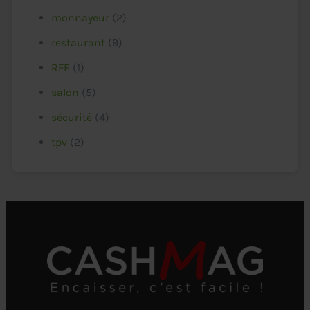
monnayeur
(2)
restaurant
(9)
RFE
(1)
salon
(5)
sécurité
(4)
tpv
(2)