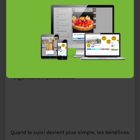
remplacer le papier. L’objectif est surtout de
simplifier le suivi
HACCP restaurant
sans perdre
en rigueur.
Quand les relevés deviennent trop dispersés,
une
solution HACCP et hygiène
peut aussi aider à
mieux structurer les contrôles, à améliorer la
lisibilité des données et à gagner du temps dans
l’organisation quotidienne.
Prendre rendez-vous !
Les bénéfices d’un suivi HACCP
restaurant mieux structuré
Quand le suivi devient plus simple, les bénéfices